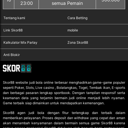
23:00
semua Pemain
Tentang kami
Cara Betting
Link Skor88
mobile
Kalkulator Mix Parlay
Zona Skor88
Anti Blokir
Skor88
website judi bola online terbesar menghadirkan game-game populer
seperti Poker, Slots, Live casino , Bolatangkas, Togel, Tembak ikan, E-sports
dan berbagai pasaran lengkap sportbook. Dengan tampilan responsif serta
keamanan data yang terjamin bermain judi online menjadi lebih nyaman.
Game terbaik siap dimainkan untuk mendapatkan kemenangan.
Skor88 agen judi bola dengan fitur terlengkap dan terbaik dalam
memberikan pelayanan. Proses deposit dan withdraw yang cepat dan aman
akan menambah kenyamanan dalam bermain semua game Skor88 karena