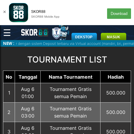
×
SKOR88
Download
SKOR88 Mobile App
☰
DEKSTOP
MASUK
NEW :
main, Hadir dengan sistem Deposit terbaru via Virtual account (mandiri, br
TOURNAMENT LIST
No
Tanggal
Nama Tournament
Hadiah
Aug 6
Tournament Gratis
1
500.000
01:00
semua Pemain
Aug 6
Tournament Gratis
2
500.000
03:00
semua Pemain
Aug 6
Tournament Gratis
3
500.000